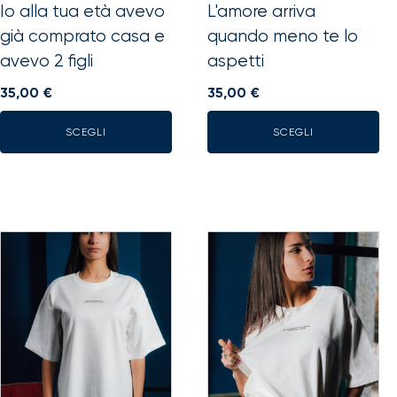
scelte
scelte
Io alla tua età avevo
L'amore arriva
nella
nella
già comprato casa e
quando meno te lo
pagina
pagina
avevo 2 figli
aspetti
del
del
prodotto
prodotto
35,00
€
35,00
€
SCEGLI
SCEGLI
Questo
Questo
prodotto
prodotto
ha
ha
più
più
varianti.
varianti.
Le
Le
opzioni
opzioni
possono
possono