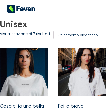
Unisex
Visualizzazione di 7 risultati
Questo
Questo
prodotto
prodotto
ha
ha
più
più
varianti.
varianti.
Le
Le
opzioni
opzioni
possono
possono
essere
essere
scelte
scelte
Cosa ci fa una bella
Fai la brava
nella
nella