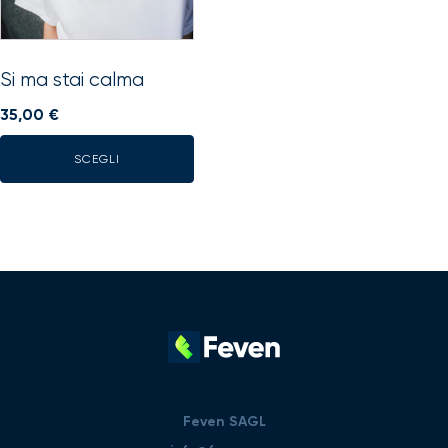
opzioni
possono
essere
scelte
Si ma stai calma
nella
35,00
€
pagina
del
SCEGLI
prodotto
Feven SAGL