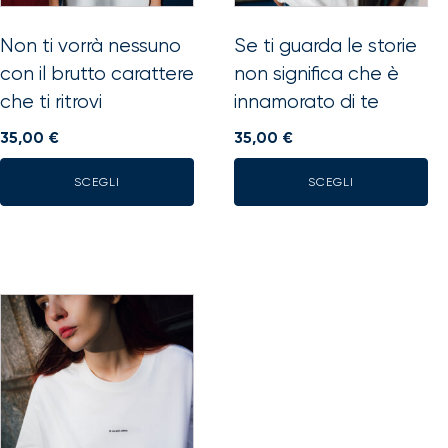
essere
essere
scelte
scelte
Non ti vorrà nessuno
Se ti guarda le storie
nella
nella
con il brutto carattere
non significa che è
pagina
pagina
che ti ritrovi
innamorato di te
del
del
prodotto
prodotto
35,00
€
35,00
€
SCEGLI
SCEGLI
Questo
prodotto
ha
più
varianti.
Le