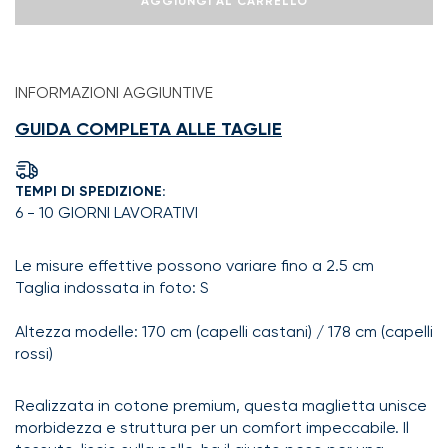
AGGIUNGI AL CARRELLO
ti
vorrà
nessuno
con
il
INFORMAZIONI AGGIUNTIVE
brutto
carattere
GUIDA COMPLETA ALLE TAGLIE
che
ti
ritrovi
TEMPI DI SPEDIZIONE:
quantità
6 - 10 GIORNI LAVORATIVI
Le misure effettive possono variare fino a 2.5 cm
Taglia indossata in foto: S
Altezza modelle: 170 cm (capelli castani) / 178 cm (capelli
rossi)
Realizzata in cotone premium, questa maglietta unisce
morbidezza e struttura per un comfort impeccabile. Il