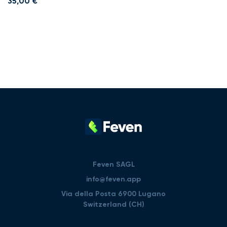
35,00
€
Feven SAGL
info@feven.app
Via della Posta 6900 Lugano
Switzerland (CH)