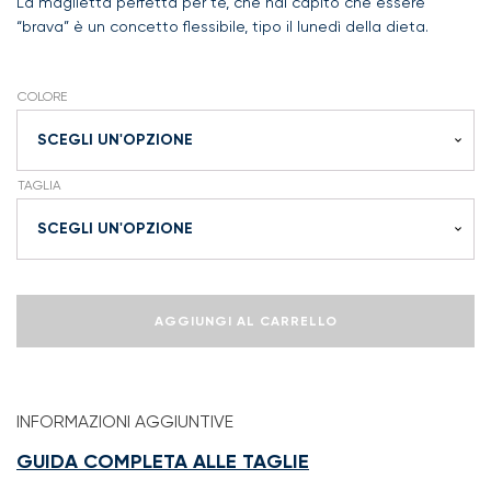
La maglietta perfetta per te, che hai capito che essere
“brava” è un concetto flessibile, tipo il lunedì della dieta.
COLORE
TAGLIA
Fai
AGGIUNGI AL CARRELLO
la
brava
quantità
INFORMAZIONI AGGIUNTIVE
GUIDA COMPLETA ALLE TAGLIE