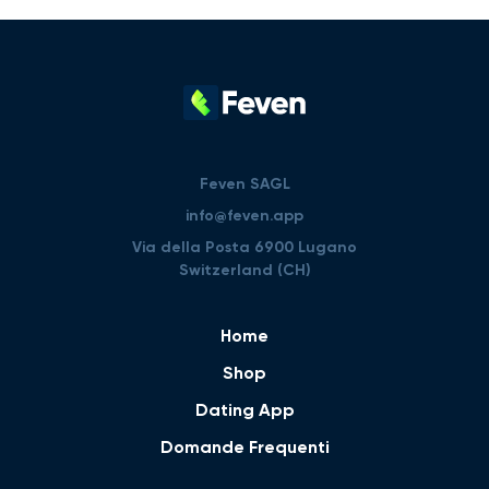
Feven SAGL
info@feven.app
Via della Posta 6900 Lugano
Switzerland (CH)
Home
Shop
Dating App
Domande Frequenti