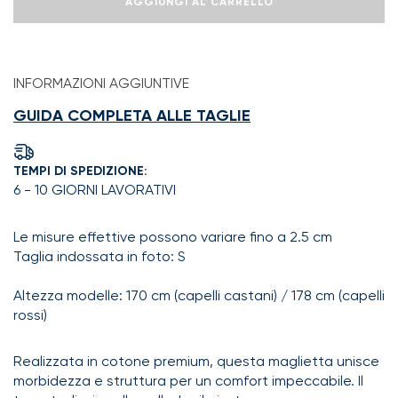
AGGIUNGI AL CARRELLO
ti
guarda
le
storie
non
INFORMAZIONI AGGIUNTIVE
significa
che
GUIDA COMPLETA ALLE TAGLIE
è
innamorato
di
TEMPI DI SPEDIZIONE:
te
quantità
6 - 10 GIORNI LAVORATIVI
Le misure effettive possono variare fino a 2.5 cm
Taglia indossata in foto: S
Altezza modelle: 170 cm (capelli castani) / 178 cm (capelli
rossi)
Realizzata in cotone premium, questa maglietta unisce
morbidezza e struttura per un comfort impeccabile. Il