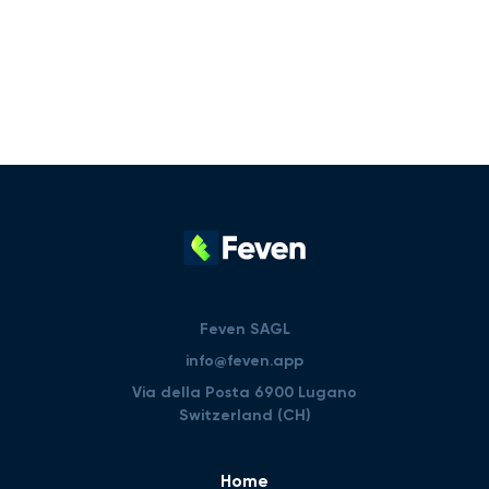
Feven SAGL
info@feven.app
Via della Posta 6900 Lugano
Switzerland (CH)
Home