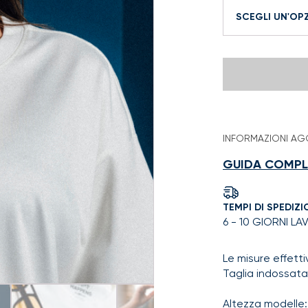
Cosa
ci
fa
una
bella
ragazza
INFORMAZIONI AG
come
te
GUIDA COMPLE
ancora
single?
quantità
TEMPI DI SPEDIZI
6 - 10 GIORNI LA
Le misure effett
Taglia indossata 
Altezza modelle: 