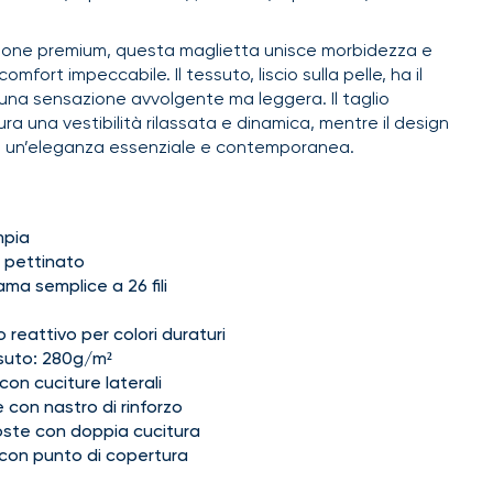
otone premium, questa maglietta unisce morbidezza e
omfort impeccabile. Il tessuto, liscio sulla pelle, ha il
una sensazione avvolgente ma leggera. Il taglio
a una vestibilità rilassata e dinamica, mentre il design
a un’eleganza essenziale e contemporanea.
mpia
 pettinato
ma semplice a 26 fili
 reattivo per colori duraturi
suto: 280g/m²
on cuciture laterali
e con nastro di rinforzo
oste con doppia cucitura
o con punto di copertura