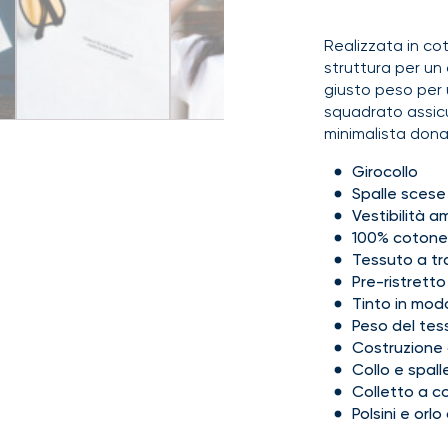
Realizzata in c
struttura per un c
giusto peso per 
squadrato assicur
minimalista don
Girocollo
Spalle scese
Vestibilità a
100% cotone
Tessuto a tra
Pre-ristretto
Tinto in modo
Peso del tes
Costruzione c
Collo e spall
Colletto a c
Polsini e orl