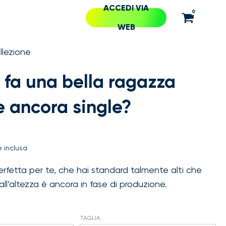
ACCEDI VIA
0
WEB
llezione
 fa una bella ragazza
 ancora single?
 inclusa
rfetta per te, che hai standard talmente alti che
all’altezza è ancora in fase di produzione.
TAGLIA