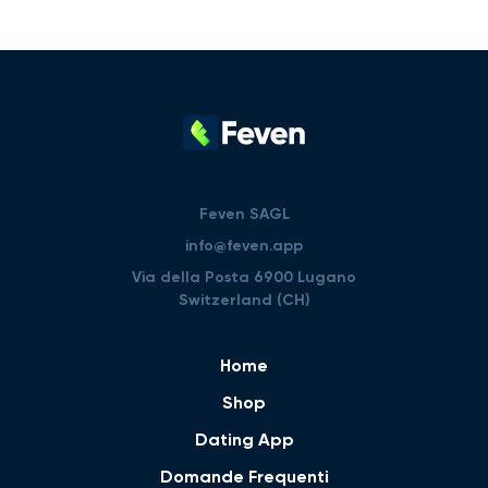
Feven SAGL
info@feven.app
Via della Posta 6900 Lugano
Switzerland (CH)
Home
Shop
Dating App
Domande Frequenti