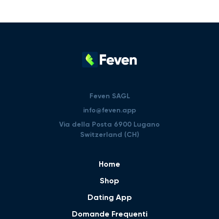
Feven SAGL
info@feven.app
Via della Posta 6900 Lugano
Switzerland (CH)
Home
Shop
Dating App
Domande Frequenti